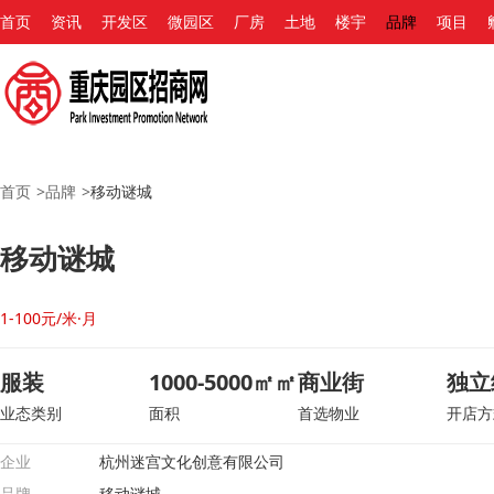
首页
资讯
开发区
微园区
厂房
土地
楼宇
品牌
项目
首页
>
品牌
>
移动谜城
移动谜城
1-100元/米·月
服装
1000-5000㎡㎡
商业街
独立
业态类别
面积
首选物业
开店方
企业
杭州迷宫文化创意有限公司
品牌
移动谜城