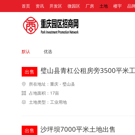
首页
资讯
开发区
微园区
厂房
土地
楼宇
品
默认
优选
璧山县青杠公租房旁3500平米
出售
所在地址：重庆 - 璧山县
占地面积：17亩
土地类型：工业用地
沙坪坝7000平米土地出售
出售