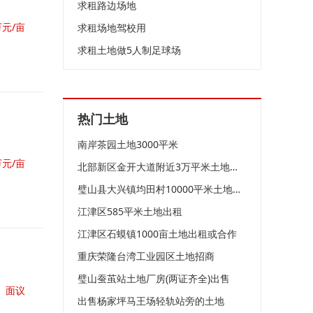
求租路边场地
万元/亩
求租场地驾校用
求租土地做5人制足球场
热门土地
南岸茶园土地3000平米
万元/亩
北部新区金开大道附近3万平米土地出租
璧山县大兴镇均田村10000平米土地出租
江津区585平米土地出租
江津区石蟆镇1000亩土地出租或合作
重庆荣隆台湾工业园区土地招商
璧山蚕茧站土地厂房(两证齐全)出售
面议
出售杨家坪马王场轻轨站旁的土地