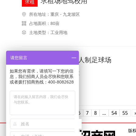
求租场地驾校用
求租
所在地址：重庆 - 九龙坡区
占地面积：80亩
土地类型：工业用地
求租土地做5人制足球场
请您留言
求租
如果您有需求，请填写一下您的信
所在地址：重庆 - 沙坪坝区
息，我们招商人员会尽快和您联系
或者拨打招商热线：400-8082628
占地面积：90亩
土地类型：综合用地
«
1
2
3
4
5
6
7
8
...
54
55
版