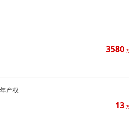
3580
0年产权
13