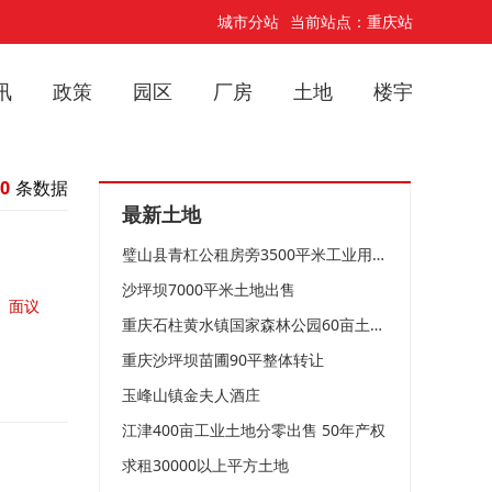
城市分站
当前站点：重庆站
讯
政策
园区
厂房
土地
楼宇
0
条数据
最新土地
璧山县青杠公租房旁3500平米工业用地急售
沙坪坝7000平米土地出售
面议
重庆石柱黄水镇国家森林公园60亩土地出售
重庆沙坪坝苗圃90平整体转让
玉峰山镇金夫人酒庄
江津400亩工业土地分零出售 50年产权
求租30000以上平方土地