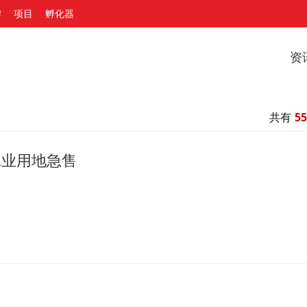
牌
项目
孵化器
资
共有
55
工业用地急售