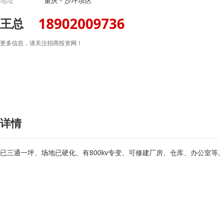
地址
重庆 - 沙坪坝区
18902009736
王总
更多信息，请关注招商投资网！
详情
已三通一坪、场地已硬化、有800kv专变、可修建厂房、仓库、办公室