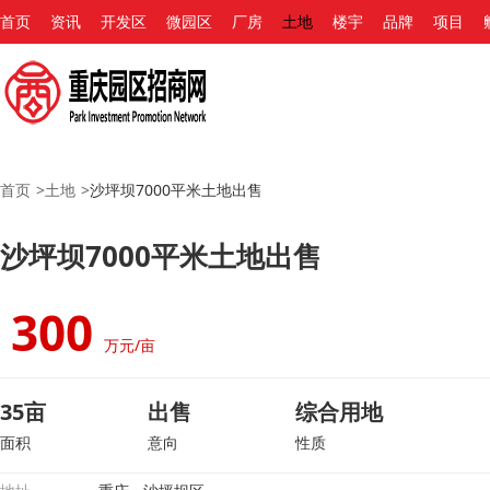
首页
资讯
开发区
微园区
厂房
土地
楼宇
品牌
项目
首页
>
土地
>
沙坪坝7000平米土地出售
沙坪坝7000平米土地出售
300
万元/亩
35亩
出售
综合用地
面积
意向
性质