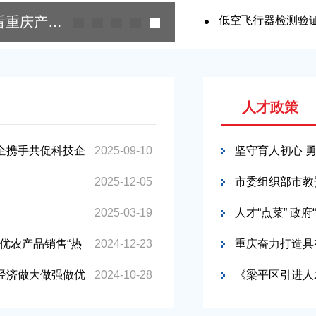
1221.13亿元
参展境外企业达4108家——从进博会看重庆产业新机遇
巫山县深入推动民
低空飞行器检测验
人才政策
企携手共促科技企
2025-09-10
坚守育人初心 
2025-12-05
市委组织部市教委
2025-03-19
中阶段学科实现
人才“点菜” 政
名优农产品销售“热
2024-12-23
重庆奋力打造具
营经济做大做强做优
2024-10-28
《梁平区引进人