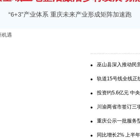
“6+3”产业体系 重庆未来产业形成矩阵加速跑
巫山县深入推动民
轨道15号线全线正
投资约5.6亿元 
川渝两省市签订三
到全域融合
重庆公示一批服务
同比增长2% 上半