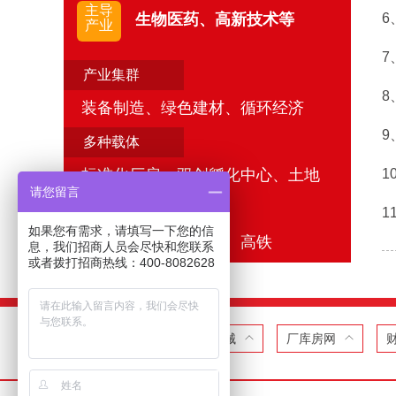
主导
生物医药、高新技术等
6
产业
7
产业集群
8
装备制造、绿色建材、循环经济
9
多种载体
标准化厂房、双创孵化中心、土地
1
请您留言
区位优势
1
如果您有需求，请填写一下您的信
交通便利、靠近高速、高铁
息，我们招商人员会尽快和您联系
或者拨打招商热线：400-8082628
税收政策
医疗器械
厂库房网