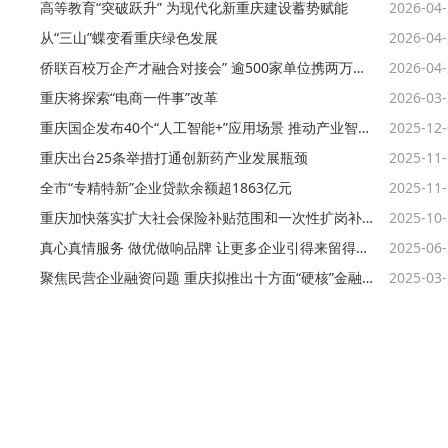
高等教育“突破跃升” 为现代化新重庆建设蓄势赋能
2026-04
从“三山”蝶变看重庆绿色发展
2026-04
侨联百校万企产才融合对接会” 逾500家单位携两万岗位揽才
2026-04
重庆将探索“电商一件事”改革
2026-03
重庆国企发布40个“人工智能+”应用场景 推动产业智能化升级
2025-12
重庆出台25条举措打通创新药产业发展瓶颈
2025-11
全市“专精特新”企业贷款余额超1863亿元
2025-11
重庆加快落实扩大社会保险补贴范围和一次性扩岗补助
2025-10
真心真情服务 做优做响品牌 让更多企业引得来留得住发展得好
2025-06
聚焦民营企业融资问题 重庆拟推出十方面“硬核”金融政策
2025-03