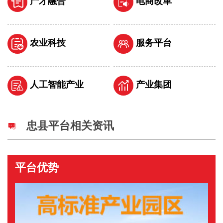
产才融合
电商改革
农业科技
服务平台
人工智能产业
产业集团
忠县平台相关资讯
平台优势