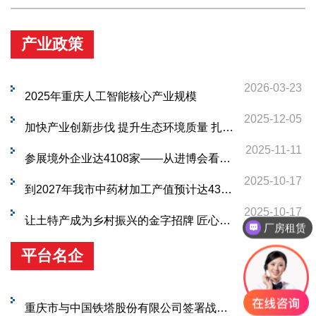
产业政策
2026-03-23
2025年重庆人工智能核心产业规模
2025-12-05
加快产业创新步伐 提升生态环境质量 扎实推动渝西地区一体化高质量发展
2025-11-11
参展境外企业达4108家——从进博会看重庆产业新机遇
2025-10-17
到2027年我市中药材加工产值预计达430亿元
2025-10-17
让土特产成为乡村振兴的金字招牌 匠心打造巴渝“土特产”名优百品
厂房租赁
平台名企
2025-07-14
重庆市与中国铁塔股份有限公司签署战略合作框架协议