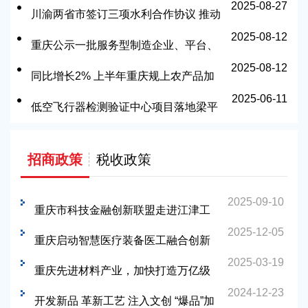
2025-08-27
一重点项目开工
川渝两省市签订三项水利合作协议 推动
2025-08-12
合作从局部联动到全域融合
重庆公示一批服务型制造企业、平台、
2025-08-12
项目
同比增长2% 上半年重庆规上农产品加
2025-06-11
工业总产值1221.13亿元
低空飞行器检测验证中心项目落地梁平
招商政策
税收政策
2025-09-10
重庆市科技金融创新联盟走进江津工
2025-12-05
业园 政银企携手共促科技企业发展
重庆启动智慧医疗装备医工融合创新
2025-03-19
项目申报
重庆先进材料产业，加快打造万亿级
2024-12-23
产业集群
开发新品 革新工艺 注入文创 “爆品”加