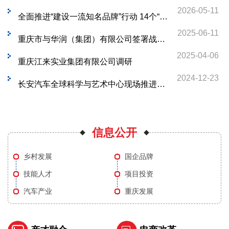
2026-05-11
全面推进“建设一流知名品牌”行动 14个“渝字号”国企品牌达成年度目标
2025-06-11
重庆市与华润（集团）有限公司签署战略合作框架协议
2025-04-06
重庆江来实业集团有限公司调研
2024-12-23
长安汽车全球科学与艺术中心现场推进暨飞行汽车合作签约活动举行
信息公开
乡村发展
国企品牌
技能人才
项目投资
汽车产业
重庆发展