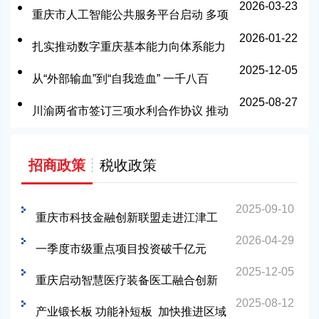
2026-03-23
重庆市人工智能公共服务平台启动 多项
2026-01-22
成果集中发布
扎实推动数字重庆基本能力向体系能力
2025-12-05
迈进
从“外部输血”到“自我造血” 一千八百
2025-08-27
亿“活水”为三峡重庆库区发展注入“新动
川渝两省市签订三项水利合作协议 推动
能”
合作从局部联动到全域融合
招商政策
税收政策
2025-09-10
重庆市科技金融创新联盟走进江津工
2026-04-29
业园 政银企携手共促科技企业发展
一季度市级重点项目投资破千亿元
2025-12-05
重庆启动智慧医疗装备医工融合创新
2025-08-12
项目申报
产业锻长板 功能补短板 加快推进区域