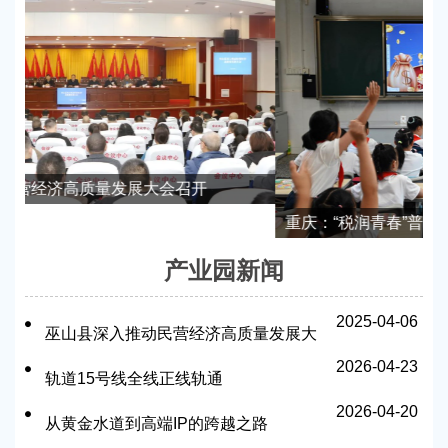
重庆：“税润青春”普法活动护航青少年成长路
产业园新闻
2025-04-06
巫山县深入推动民营经济高质量发展大
2026-04-23
会召开
轨道15号线全线正线轨通
2026-04-20
从黄金水道到高端IP的跨越之路