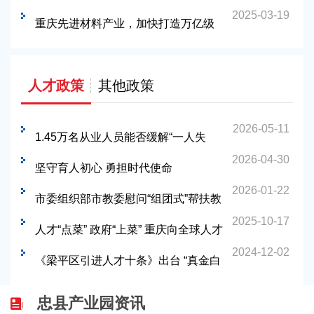
2025-03-19
中心城市建设
重庆先进材料产业，加快打造万亿级
产业集群
人才政策
其他政策
2026-05-11
1.45万名从业人员能否缓解“一人失
2026-04-30
能、全家失衡”困境
坚守育人初心 勇担时代使命
2026-01-22
市委组织部市教委慰问“组团式”帮扶教
2025-10-17
育人才 4县高中阶段学科实现帮扶人才
人才“点菜” 政府“上菜” 重庆向全球人才
2024-12-02
全覆盖
发出邀请函
《梁平区引进人才十条》出台 “真金白
银”引人才
忠县产业园资讯