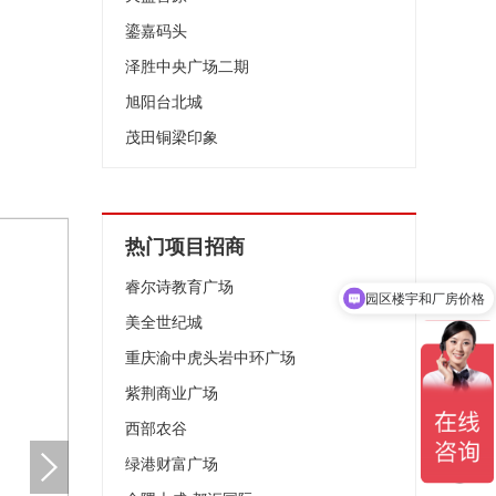
鎏嘉码头
泽胜中央广场二期
旭阳台北城
茂田铜梁印象
热门项目招商
睿尔诗教育广场
园区楼宇和厂房价格
美全世纪城
重庆渝中虎头岩中环广场
紫荆商业广场
西部农谷
绿港财富广场