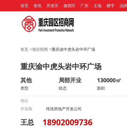
首页
资讯
开发区
微园区
厂房
土地
楼宇
品
首页
>
项目招商
>
重庆渝中虎头岩中环广场
重庆渝中虎头岩中环广场
其他
局部开业
130000㎡
类型
状态
面积
地址
开发商
伟清房地产开发公司
18902009736
王总