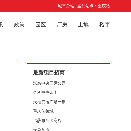
城市分站
当前站点：重庆站
讯
政策
园区
厂房
土地
楼宇
最新项目招商
斌鑫中央国际公园
金科中央金街
天福克拉广场一期
重庆亿象城
卡萨布兰卡商谷
天盈首原