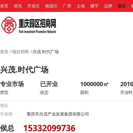
首页
资讯
开发区
微园区
厂房
土地
楼宇
品牌
项目
首页
>
项目招商
>
兴茂.时代广场
兴茂.时代广场
专业市场
已开业
1000000㎡
2016
类型
状态
面积
开业时
地址
开发商
重庆市兴茂产业发展集团有限公司
15332099736
侯总