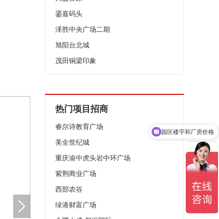
鎏嘉码头
泽胜中央广场二期
旭阳台北城
茂田铜梁印象
热门项目招商
睿尔诗教育广场
园区楼宇和厂房价格
美全世纪城
重庆渝中虎头岩中环广场
紫荆商业广场
西部农谷
绿港财富广场