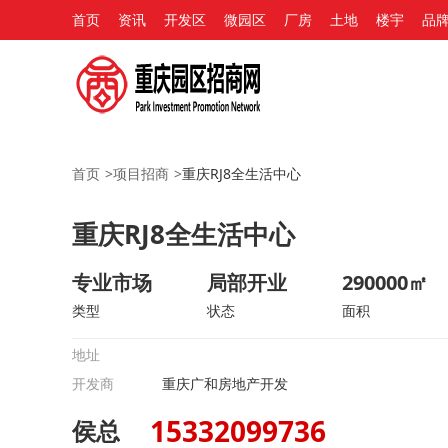
首页
资讯
开发区
微园区
厂房
土地
楼宇
品
首页
>
项目招商
>
重庆RJ8全生活中心
重庆RJ8全生活中心
专业市场
局部开业
290000㎡
类型
状态
面积
地址
开发商
重庆广和房地产开发
15332099736
侯总