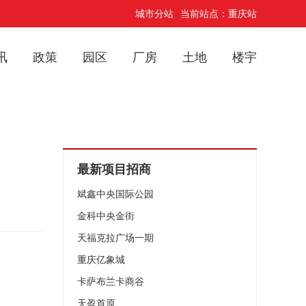
城市分站
当前站点：重庆站
讯
政策
园区
厂房
土地
楼宇
最新项目招商
斌鑫中央国际公园
金科中央金街
天福克拉广场一期
重庆亿象城
卡萨布兰卡商谷
天盈首原