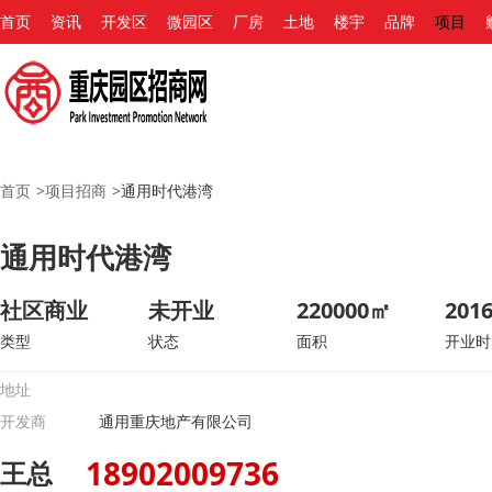
首页
资讯
开发区
微园区
厂房
土地
楼宇
品牌
项目
首页
>
项目招商
>
通用时代港湾
通用时代港湾
社区商业
未开业
220000㎡
2016
类型
状态
面积
开业时
地址
开发商
通用重庆地产有限公司
18902009736
王总