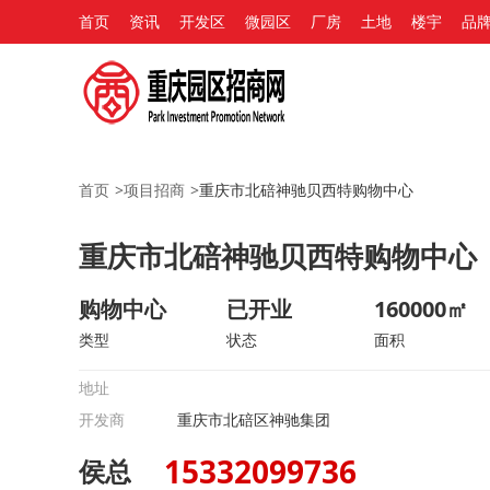
首页
资讯
开发区
微园区
厂房
土地
楼宇
品
首页
>
项目招商
>
重庆市北碚神驰贝西特购物中心
重庆市北碚神驰贝西特购物中心
购物中心
已开业
160000㎡
类型
状态
面积
地址
开发商
重庆市北碚区神驰集团
15332099736
侯总