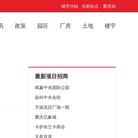
城市分站
当前站点：重庆站
讯
政策
园区
厂房
土地
楼宇
最新项目招商
斌鑫中央国际公园
金科中央金街
天福克拉广场一期
重庆亿象城
卡萨布兰卡商谷
天盈首原