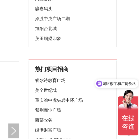
鎏嘉码头
泽胜中央广场二期
旭阳台北城
茂田铜梁印象
热门项目招商
睿尔诗教育广场
园区楼宇和厂房价格
美全世纪城
重庆渝中虎头岩中环广场
紫荆商业广场
西部农谷
绿港财富广场