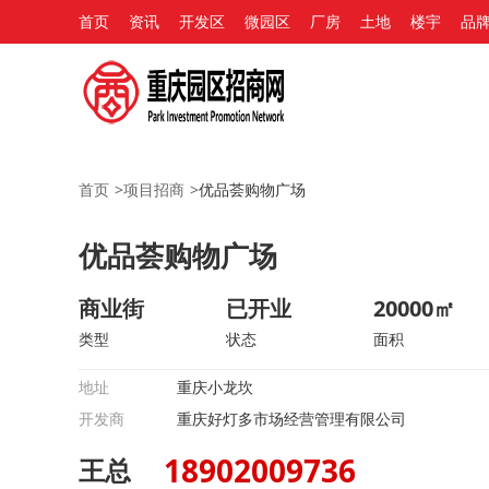
首页
资讯
开发区
微园区
厂房
土地
楼宇
品
首页
>
项目招商
>
优品荟购物广场
优品荟购物广场
商业街
已开业
20000㎡
类型
状态
面积
地址
重庆小龙坎
开发商
重庆好灯多市场经营管理有限公司
18902009736
王总