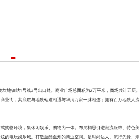
坎地铁站1号线3号出口处。商业广场总面积为2万平米，商场共计五层
的商业街，其底层与地铁站道相通与华润万家一脉相连；拥有百万地铁人
购物环境，集休闲娱乐、购物为一体。布局构思引进潮流服饰、特色
最炫的电玩娱乐城。打造至酷至潮的商业空间。是时尚达人、流行先锋、