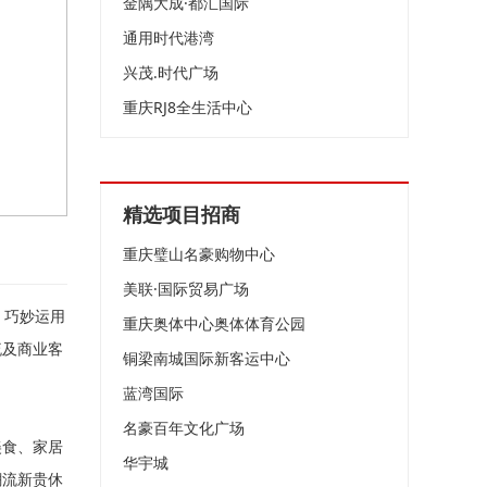
金隅大成·都汇国际
通用时代港湾
兴茂.时代广场
重庆RJ8全生活中心
精选项目招商
重庆璧山名豪购物中心
美联·国际贸易广场
。巧妙运用
重庆奥体中心奥体体育公园
流及商业客
铜梁南城国际新客运中心
蓝湾国际
名豪百年文化广场
美食、家居
华宇城
潮流新贵休