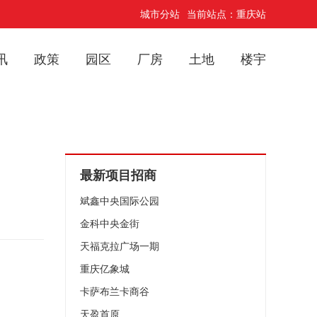
城市分站
当前站点：重庆站
讯
政策
园区
厂房
土地
楼宇
最新项目招商
斌鑫中央国际公园
金科中央金街
天福克拉广场一期
重庆亿象城
卡萨布兰卡商谷
天盈首原