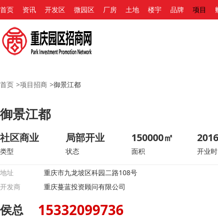
首页
资讯
开发区
微园区
厂房
土地
楼宇
品牌
项目
首页
>
项目招商
>
御景江都
御景江都
社区商业
局部开业
150000㎡
2016
类型
状态
面积
开业时
地址
重庆市九龙坡区科园二路108号
开发商
重庆蔓蓝投资顾问有限公司
15332099736
侯总