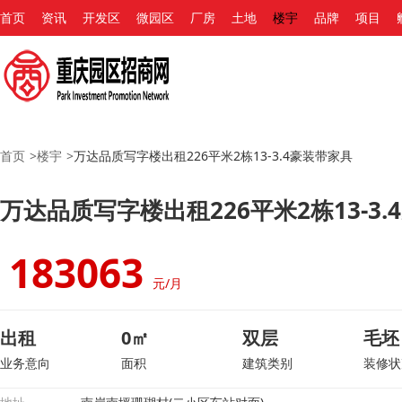
首页
资讯
开发区
微园区
厂房
土地
楼宇
品牌
项目
首页
>
楼宇
>
万达品质写字楼出租226平米2栋13-3.4豪装带家具
万达品质写字楼出租226平米2栋13-3
183063
元/月
出租
0㎡
双层
毛坯
业务意向
面积
建筑类别
装修状