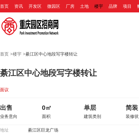
首页
资讯
开发区
微园区
厂房
土地
楼宇
品牌
项目
首页
>
楼宇
>
綦江区中心地段写字楼转让
綦江区中心地段写字楼转让
面议
出售
0㎡
单层
简装
业务意向
面积
建筑类别
装修状
地址
綦江区巨龙广场