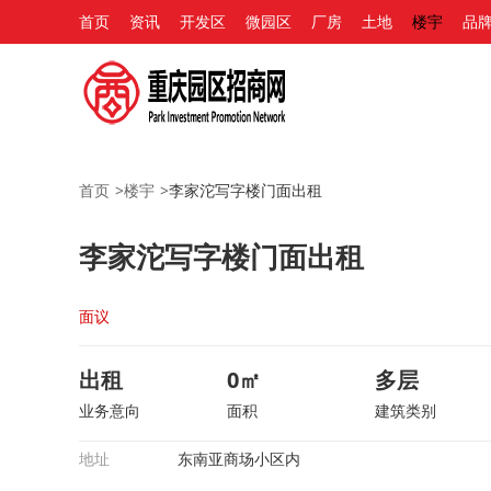
首页
资讯
开发区
微园区
厂房
土地
楼宇
品
首页
>
楼宇
>
李家沱写字楼门面出租
李家沱写字楼门面出租
面议
出租
0㎡
多层
业务意向
面积
建筑类别
地址
东南亚商场小区内