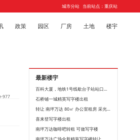
城市分站
当前站点：重庆站
讯
政策
园区
厂房
土地
楼宇
最新楼宇
百科大厦，地铁1号线歇台子站站口党校旁写字楼出租
-977
石桥铺一城精英写字楼出租
转让 南坪万达 80㎡ 办公室租房 采光空间好 非中介
喜来登写字楼出租
南坪万达咖啡吧转租 可做写字楼
南坪万达广场全新精装写字楼转让