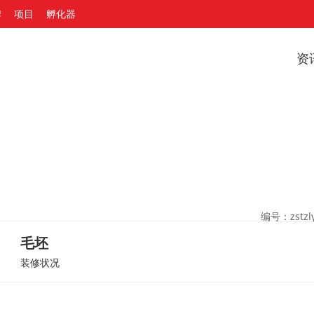
牌
项目
孵化器
资
编号：zstzly
毛坯
装修状况