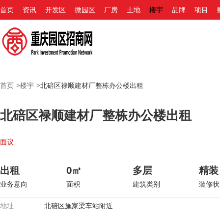
首页
资讯
开发区
微园区
厂房
土地
楼宇
品牌
项目
首页
>
楼宇
>
北碚区禄顺建材厂整栋办公楼出租
北碚区禄顺建材厂整栋办公楼出租
面议
出租
0㎡
多层
精装
业务意向
面积
建筑类别
装修状
地址
北碚区施家梁车站附近