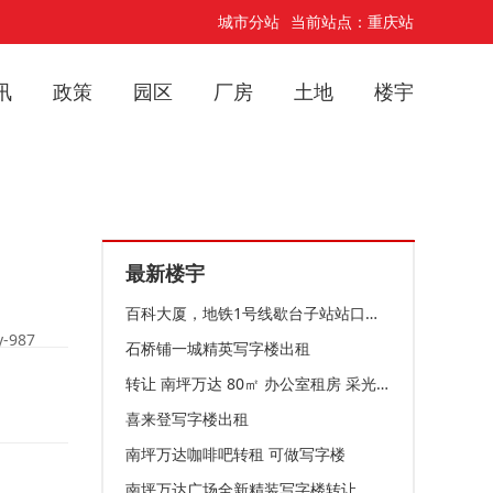
城市分站
当前站点：重庆站
讯
政策
园区
厂房
土地
楼宇
最新楼宇
百科大厦，地铁1号线歇台子站站口党校旁写字楼出租
-987
石桥铺一城精英写字楼出租
转让 南坪万达 80㎡ 办公室租房 采光空间好 非中介
喜来登写字楼出租
南坪万达咖啡吧转租 可做写字楼
南坪万达广场全新精装写字楼转让