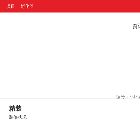
牌
项目
孵化器
资
编号：zstzly
精装
装修状况