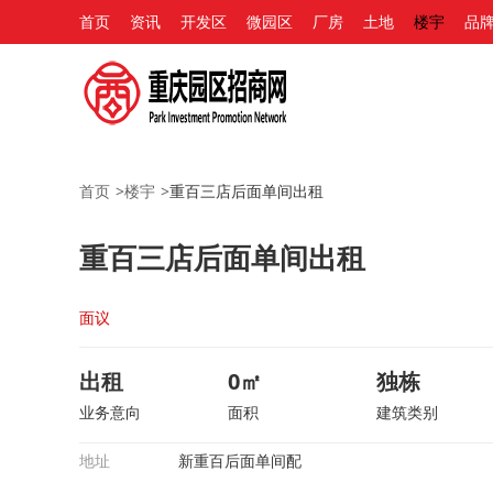
首页
资讯
开发区
微园区
厂房
土地
楼宇
品
首页
>
楼宇
>
重百三店后面单间出租
重百三店后面单间出租
面议
出租
0㎡
独栋
业务意向
面积
建筑类别
地址
新重百后面单间配