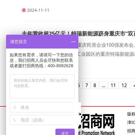
2024-11-11
去年营收超25亿元！特瑞新能源跻身重庆市“双
请您留言
在10月17日召开的2023年重庆民营企业100强发布会
造业100强”榜单,落户忠县工业园区的重庆特瑞新能
如果您有需求，请填写一下您的信
息，我们招商人员会尽快和您联系
或者拨打招商热线：400-8082628
2023-10-18
«
1
2
3
4
5
6
7
8
...
11
12
版
津I
招
提交