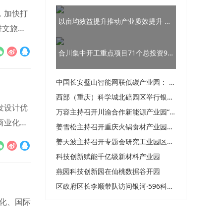
，加快打
以亩均效益提升推动产业质效提升 着力打造集群式健康食品产业园
进文旅资
合川集中开工重点项目71个总投资99.5亿元
中国长安璧山智能网联低碳产业园： 洒水喷雾送清凉 “零碳园区”建设忙
西部（重庆）科学城北碚园区举行银企对接座谈会
发设计优
万容主持召开川渝合作新能源产业园“一号项目”推进调度会
商业化进
姜雪松主持召开重庆火锅食材产业园建设工作推进会
姜天波主持召开专题会研究工业园区高质量发展工作
科技创新赋能千亿级新材料产业园
燕园科技创新园在仙桃数据谷开园
区政府区长李顺带队访问银河·596科技园
化、国际