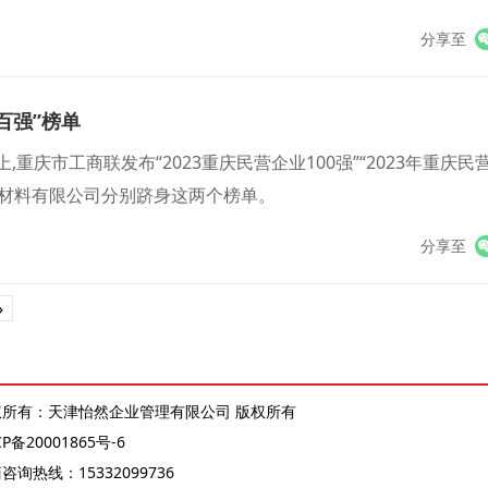
分享至
百强”榜单
上,重庆市工商联发布“2023重庆民营企业100强”“2023年重庆民
源材料有限公司分别跻身这两个榜单。
分享至
»
权所有：天津怡然企业管理有限公司 版权所有
CP备20001865号-6
商咨询热线：
15332099736