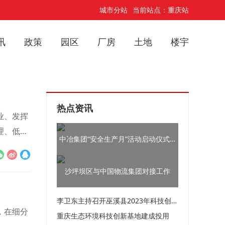
城市分站
当前站点：重庆站
讯
政策
园区
厂房
土地
楼宇
热点资讯
业、发挥
理、低空
中冶集团“安全生产月”活动启动仪式在江龙高速复兴长江大桥举行
沙坪坝区与中国物流集团对接工作
李卫东主持召开巫溪县2023年科技创新和人才工作会议
，在细分
重庆生态环境科技创新基地建成投用