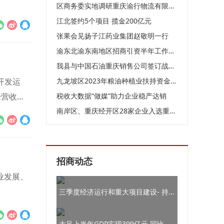
区商务委实地调研重庆渝行物流有限公司
江北签约5个项目 揽金200亿元
张果会见扬子江药业集团赵敬明一行
渝东北渝东南地区招商引资半年工作会在我县召开
我县与中国石油重庆销售公司签订战略合作协议
开发运
九龙坡区2023年粮油种植业扶持资金申报工作方案
经营收入
税收大数据“做媒”助力企业稳产达销
南岸区、重庆经开区28家企业入选重庆市创新型中小企业名单
招商动态
业发展、
三季度经济运行和重大项目建设- 持续扩大有效投资
大足上半年GDP实现399亿元 同比增长5.6%，增速列全市前列